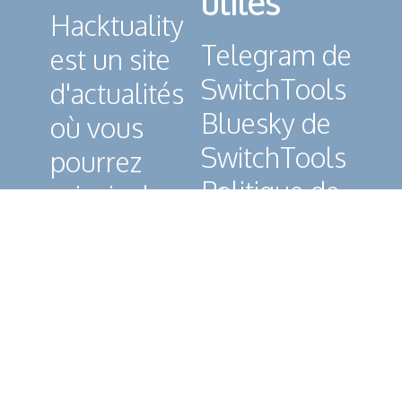
utiles
Hacktuality
Telegram de
est un site
SwitchTools
d'actualités
Bluesky de
où vous
SwitchTools
pourrez
Politique de
principalement
Confidentialité
lire des
Conditions
articles à
Générales
propos des
d'Utilisation
différentes
(CGU)
consoles
old-gen &