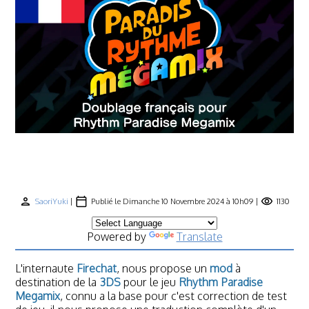
person
calendar_today
visibility
SaoriYuki
|
Publié le Dimanche 10 Novembre 2024 à 10h09 |
1130
Powered by
Translate
L'internaute
Firechat
, nous propose un
mod
à
destination de la
3DS
pour le jeu
Rhythm Paradise
Megamix
, connu a la base pour c'est correction de test