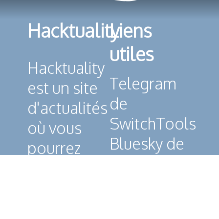
Hacktuality
Liens
utiles
Hacktuality
Telegram
est un site
de
d'actualités
SwitchTools
où vous
Bluesky de
pourrez
SwitchTools
principalement
Politique
lire des
de
articles à