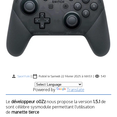
person
calendar_today
visibility
SaoriYuki
|
Publié le Samedi 22 Février 2025 à 16h53 |
543
Powered by
Translate
Le
développeur o0Zz
nous propose la version
1.5.1
de
sont célèbre sysmodule permettant l'utilisation
de
manette tierce